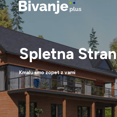
Spletna Stran
Kmalu smo zopet z vami